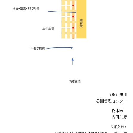
（株）旭川
公園管理センター
樹木医
内田則彦
引用文献：