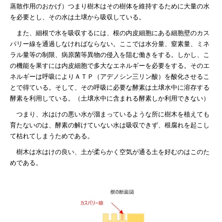
蒸散作用のおかげ）つまり樹木はその樹体を維持するために大量の水
を必要とし、その水は土壌から吸収している。
また、細根で水を吸収するには、根の内皮細胞にある細胞壁のカス
パリー線を通過しなければならない。ここでは水分量、窒素量、ミネ
ラル量等の制限、病原菌等異物の侵入を阻む働きをする。しかし、こ
の機能を果すには内皮細胞で多大なエネルギーを必要をする。
そのエ
ネルギーは呼吸によりＡＴＰ（アデノシン三リン酸）を酸化させるこ
とで得ている。そして、その呼吸に必要な酵素は土壌水中に溶存する
酵素を利用している。（土壌水中に含まれる酵素しか利用できない）
つまり、水はけの悪い水が溜まっているような所に樹木を植えても
育たないのは、酵素の解けていない水は吸収できず、根腐れを起こし
て枯れてしまうためである。
樹木は水はけの良い、土が柔らかく空気が通る土を好むのはこのた
めである。