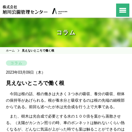
コラム
ホーム
見えないところで働く根
コラム
2023年03月09日（木）
見えないところで働く根
今回は根の話、根の働きは大きく３つ水の吸収、養分の吸収、樹体
の保持等があげられる。
根が養水分と吸収するのは根の先端の細根部
からである。
前回も述べたが水は光合成を行う上で大事である。
また、樹木は光合成で必要とする水の１００倍を葉から蒸散させ
る。（太陽がカンカン照りの時、車のボンネットは触れないくらい熱
くなるが、どんなに気温が上がった時でも葉は触ることができるのは