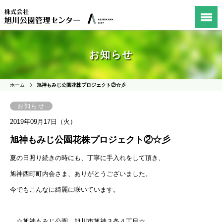
お知らせ
ホーム
旭神もみじ公園花株プロジェクト②☆彡
お知らせ
2019年09月17日（火）
旭神もみじ公園花株プロジェクト②☆彡
夏の日照り続きの
時にも、丁寧に手入れをして頂き、
旭神西町町内会さま、ありがとうございました。
今でもこんなに綺麗に咲いています。
☆旭神もみじ公園 旭川市旭神３条４丁目☆