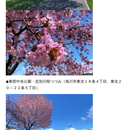
◆
東部中央公園・忠別川桜つづみ（旭川市東光１８条４丁目、東光２
０～２２条５丁目）