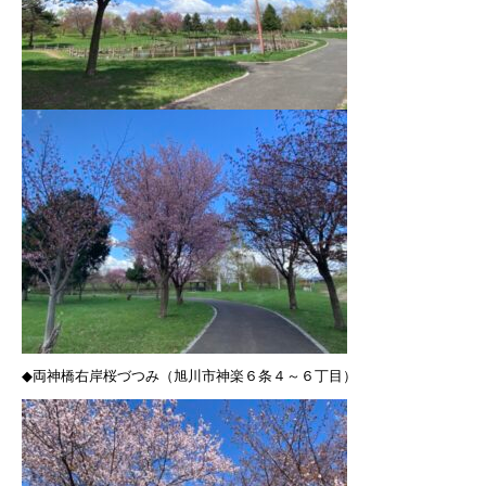
◆
両神橋右岸桜づつみ（旭川市神楽６条４～６丁目）